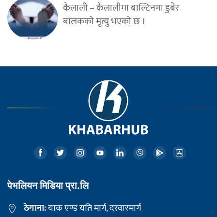
कैलाली – कैलालीमा बाल्टिनमा डुबेर
बालकको मृत्यु भएको छ ।
पेभलियन मिडिया प्रा.लि
ठेगाना:
याक एण्ड यति मार्ग, दरवारमार्ग