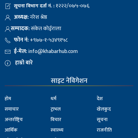
१२२२/०७५-०७६
सूचना विभाग दर्ता नं. :
अध्यक्ष:
नरेश श्रेष्ठ
सम्पादक:
संकेत कोईराला
फोन नं:
+९७७-१-५३४९१५८
ई-मेल:
info@khabarhub.com
हाम्रो बारे
साइट नेविगेशन
होम
धर्म
देश
समाचार
ट्राभल
खेलकुद
अन्तर्राष्ट्रिय
विचार
सूचना
आर्थिक
स्वास्थ्य
राजनीति