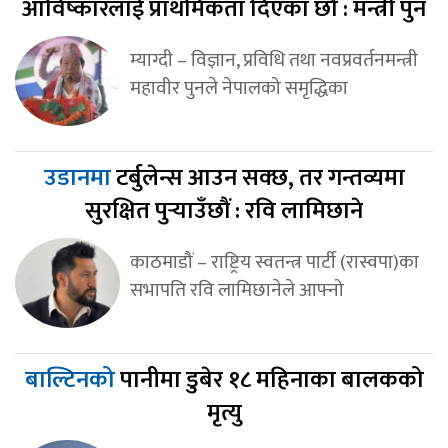
आविष्कारलाई प्राथमिकता दिएका छौँ : मन्त्री पुन
म्याग्दी – विज्ञान, प्रविधि तथा नवप्रवर्तनमन्त्री
महावीर पुनले नेपालको समृद्धिका
उडानमा
टर्बुलेन्स आउन सक्छ, तर गन्तव्यमा
सुरक्षित पुर्‍याउँछौं : रवि लामिछाने
काठमाडौं – राष्ट्रिय स्वतन्त्र पार्टी (रास्वपा)का
सभापति रवि लामिछानेले आफ्नो
बाल्टिनको
पानीमा डुबेर १८ महिनाका बालकको
मृत्यु