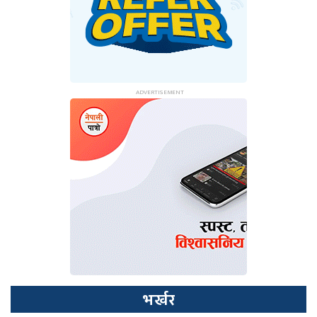
भर्खर