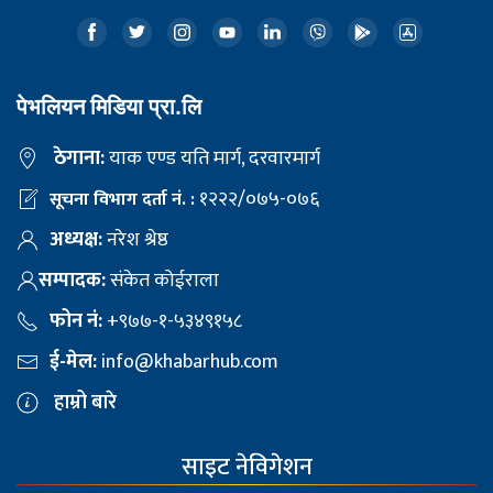
पेभलियन मिडिया प्रा.लि
ठेगाना:
याक एण्ड यति मार्ग, दरवारमार्ग
१२२२/०७५-०७६
सूचना विभाग दर्ता नं. :
अध्यक्ष:
नरेश श्रेष्ठ
सम्पादक:
संकेत कोईराला
फोन नं:
+९७७-१-५३४९१५८
ई-मेल:
info@khabarhub.com
हाम्रो बारे
साइट नेविगेशन