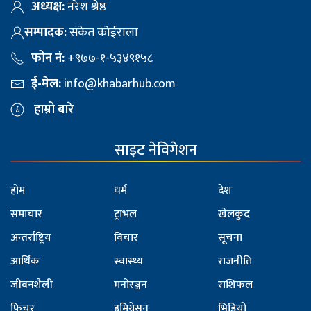
अध्यक्ष:
नरेश श्रेष्ठ
सम्पादक:
संकेत कोईराला
फोन नं:
+९७७-१-५३४९१५८
ई-मेल:
info@khabarhub.com
हाम्रो बारे
साइट नेविगेशन
होम
धर्म
देश
समाचार
ट्राभल
खेलकुद
अन्तर्राष्ट्रिय
विचार
सूचना
आर्थिक
स्वास्थ्य
राजनीति
जीवनशैली
मनोरञ्जन
राशिफल
फिचर
इमिग्रेसन
भिडियो