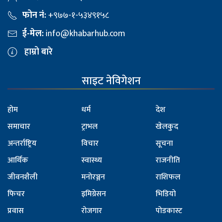
फोन नं:
+९७७-१-५३४९१५८
ई-मेल:
info@khabarhub.com
हाम्रो बारे
साइट नेविगेशन
होम
धर्म
देश
समाचार
ट्राभल
खेलकुद
अन्तर्राष्ट्रिय
विचार
सूचना
आर्थिक
स्वास्थ्य
राजनीति
जीवनशैली
मनोरञ्जन
राशिफल
फिचर
इमिग्रेसन
भिडियो
प्रवास
रोजगार
पोडकास्ट