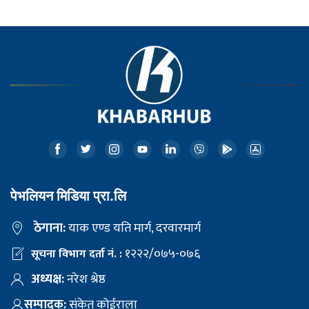
पेभलियन मिडिया प्रा.लि
ठेगाना:
याक एण्ड यति मार्ग, दरवारमार्ग
१२२२/०७५-०७६
सूचना विभाग दर्ता नं. :
अध्यक्ष:
नरेश श्रेष्ठ
सम्पादक:
संकेत कोईराला