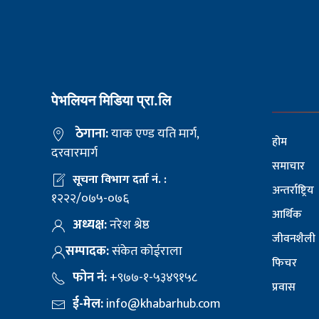
पेभलियन मिडिया प्रा.लि
ठेगाना:
याक एण्ड यति मार्ग,
होम
दरवारमार्ग
समाचार
सूचना विभाग दर्ता नं. :
अन्तर्राष्ट्रिय
१२२२/०७५-०७६
आर्थिक
अध्यक्ष:
नरेश श्रेष्ठ
जीवनशैली
सम्पादक:
संकेत कोईराला
फिचर
फोन नं:
+९७७-१-५३४९१५८
प्रवास
ई-मेल:
info@khabarhub.com