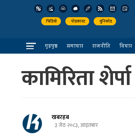
भिडियो
पोडकास्ट
युनिकोड
गृहपृष्ठ
समाचार
राजनीति
विचार
कामिरिता शेर्
खबरहब
३ जेठ २०८३, आइतबार