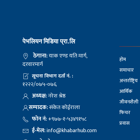
पेभलियन मिडिया प्रा.लि
ठेगाना:
याक एण्ड यति मार्ग,
होम
दरवारमार्ग
समाचार
सूचना विभाग दर्ता नं. :
अन्तर्राष्ट्रिय
१२२२/०७५-०७६
आर्थिक
अध्यक्ष:
नरेश श्रेष्ठ
जीवनशैली
सम्पादक:
संकेत कोईराला
फिचर
फोन नं:
+९७७-१-५३४९१५८
प्रवास
ई-मेल:
info@khabarhub.com