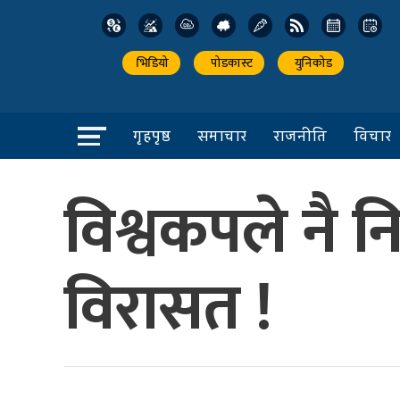
भिडियो
पोडकास्ट
युनिकोड
गृहपृष्ठ
समाचार
राजनीति
विचार
विश्वकपले नै नि
विरासत !