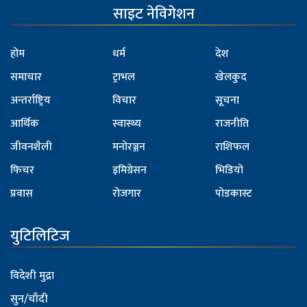
साइट नेविगेशन
होम
धर्म
देश
समाचार
ट्राभल
खेलकुद
अन्तर्राष्ट्रिय
विचार
सूचना
आर्थिक
स्वास्थ्य
राजनीति
जीवनशैली
मनोरञ्जन
राशिफल
फिचर
इमिग्रेसन
भिडियो
प्रवास
रोजगार
पोडकास्ट
युटिलिटिज
विदेशी मुद्रा
सुन/चाँदी