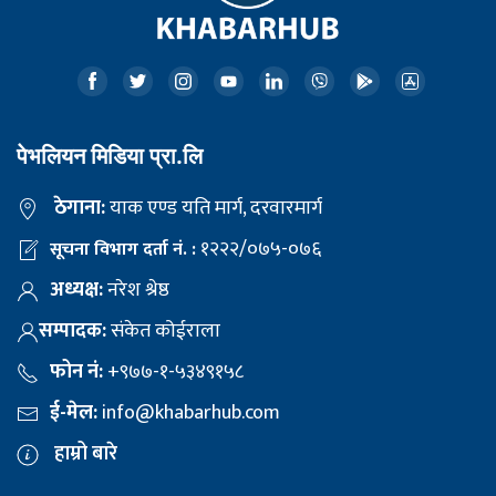
पेभलियन मिडिया प्रा.लि
ठेगाना:
याक एण्ड यति मार्ग, दरवारमार्ग
१२२२/०७५-०७६
सूचना विभाग दर्ता नं. :
अध्यक्ष:
नरेश श्रेष्ठ
सम्पादक:
संकेत कोईराला
फोन नं:
+९७७-१-५३४९१५८
ई-मेल:
info@khabarhub.com
हाम्रो बारे