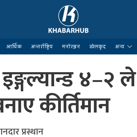
आर्थिक
अन्तर्राष्ट्रिय
मनोरञ्जन
खेलकुद
अन्य
इङ्गल्यान्ड ४–२ ल
बनाए कीर्तिमान
ानदार प्रस्थान