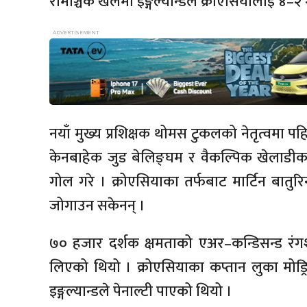
रोमाञ्चक खेलमा इङ्गल्यान्डले क्रोएसियालाई ४–
नयाँ मुख्य प्रशिक्षक थोमस टुकलको नेतृत्वमा पह
केनबाहेक जुड बेलिङ्घम र वैकल्पिक खेलाडीक
गोल गरे । क्रोएसियाका तर्फबाट मार्टिन बातु
जोगाउन सकेनन् ।
७० हजार दर्शक क्षमताको एअर–कन्डिसन्ड रंगशा
लिएको थियो । क्रोएसियाका कप्तान लुका मोड्
इङ्गल्यान्डले पेनाल्टी पाएको थियो ।