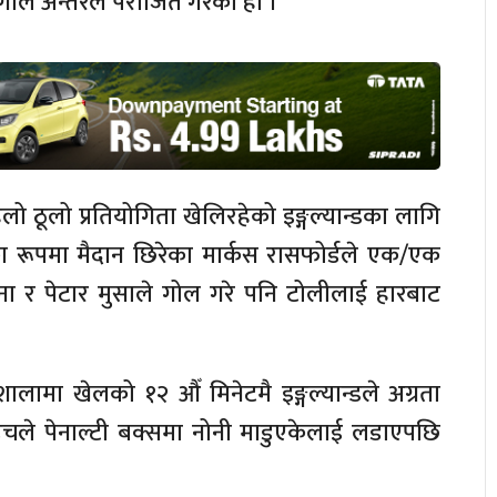
२ गोल अन्तरले पराजित गरेको हो ।
िलो ठूलो प्रतियोगिता खेलिरहेको इङ्गल्यान्डका लागि
ा रूपमा मैदान छिरेका मार्कस रासफोर्डले एक/एक
रिना र पेटार मुसाले गोल गरे पनि टोलीलाई हारबाट
लामा खेलको १२ औँ मिनेटमै इङ्गल्यान्डले अग्रता
रिचले पेनाल्टी बक्समा नोनी माडुएकेलाई लडाएपछि