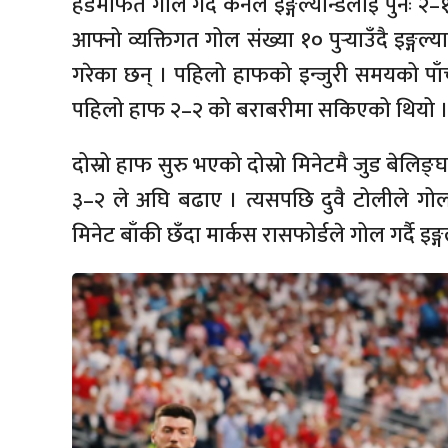
हेडमार्फत गोल गर्दै केनले इङ्गल्यान्डलाई पुनः
आफ्नो व्यक्तिगत गोल संख्या १० पुर्‍याउँदै इङ्ग
गरेका छन् । पहिलो हाफको इन्जुरी समयको पाँच
पहिलो हाफ २–२ को बराबरीमा सकिएको थियो 
दोस्रो हाफ सुरु भएको दोस्रो मिनेटमै जुड बेलिङ्
३–२ ले अघि बढाए । त्यसपछि दुवै टोलीले ग
मिनेट बाँकी छँदा मार्कस रासफोर्डले गोल गर्दै इङ्