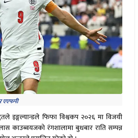
िर एएफपी
्दतले इङ्गल्यान्डले फिफा विश्वकप २०२६ मा विजयी
लास काउब्वयजको रंगशालामा बुधबार राति सम्पन्न