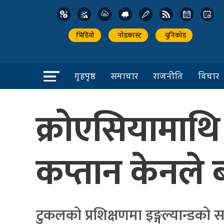
भिडियो
पोडकास्ट
युनिकोड
गृहपृष्ठ
समाचार
राजनीति
विचार
क्रोएसियामाथि 
कप्तान केनले 
टुकलको प्रशिक्षणमा इङ्गल्यान्डको स