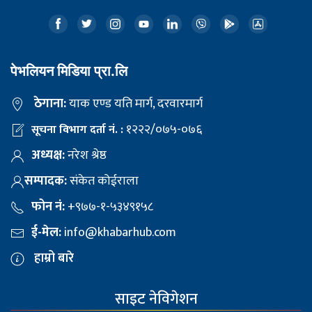
पेभलियन मिडिया प्रा.लि
ठेगाना:
याक एण्ड यति मार्ग, दरवारमार्ग
१२२२/०७५-०७६
सूचना विभाग दर्ता नं. :
अध्यक्ष:
नरेश श्रेष्ठ
सम्पादक:
संकेत कोईराला
फोन नं:
+९७७-१-५३४९१५८
ई-मेल:
info@khabarhub.com
हाम्रो बारे
साइट नेविगेशन