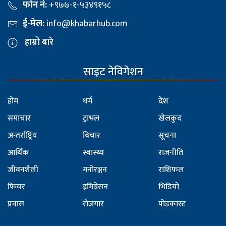
फोन नं:
+९७७-१-५३४९१५८
ई-मेल:
info@khabarhub.com
हाम्रो बारे
साइट नेविगेशन
होम
धर्म
देश
समाचार
ट्राभल
खेलकुद
अन्तर्राष्ट्रिय
विचार
सूचना
आर्थिक
स्वास्थ्य
राजनीति
जीवनशैली
मनोरञ्जन
राशिफल
फिचर
इमिग्रेसन
भिडियो
प्रवास
रोजगार
पोडकास्ट