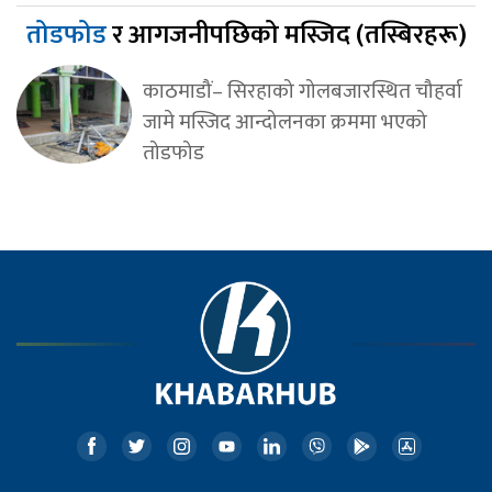
तोडफोड
र आगजनीपछिको मस्जिद (तस्बिरहरू)
काठमाडौं– सिरहाको गोलबजारस्थित चौहर्वा
जामे मस्जिद आन्दोलनका क्रममा भएको
तोडफोड