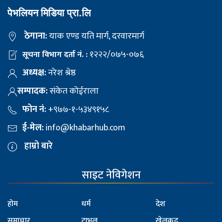
पेभलियन मिडिया प्रा.लि
ठेगाना:
याक एण्ड यति मार्ग, दरवारमार्ग
१२२२/०७५-०७६
सूचना विभाग दर्ता नं. :
अध्यक्ष:
नरेश श्रेष्ठ
सम्पादक:
संकेत कोईराला
फोन नं:
+९७७-१-५३४९१५८
ई-मेल:
info@khabarhub.com
हाम्रो बारे
साइट नेविगेशन
होम
धर्म
देश
समाचार
ट्राभल
खेलकुद