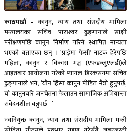
काठमाडौं –
कानुन, न्याय तथा संसदीय मामिला
मन्त्रालयका सचिव पाराश्‍वर ढुङ्‍गानाले साक्षी
परीक्षणपछि कानुन निर्माण गरिने स्थापित मान्यता
भएको बताएका छन् । ‘प्राईमा फेसी’ नाटक हेरेपछि
महिला, कानुन र विकास मञ्च (एफडब्लुएलडी)ले
आइतबार आयोजना गरेको प्यानल डिस्कसनमा सचिव
ढुङ्‍गानाले भने, ‘यौन हिंसा कानुन पीडित मैत्री हुनुपर्छ,
यो कानुनबारे जनचेतना फैलाउन सामाजिक अभियान्ता
संवेदनशील बन्नुपर्छ ।’
नवनियुक्त कानुन, न्याय तथा संसदीय मामिला मन्त्री
सोविता गौतमले पदभार ग्रहण गरेसँगै जबरजस्ती