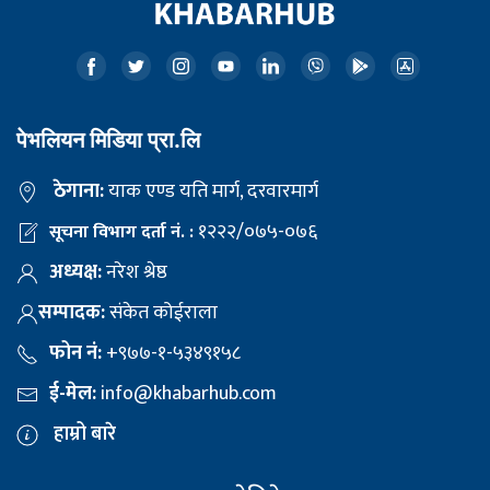
पेभलियन मिडिया प्रा.लि
ठेगाना:
याक एण्ड यति मार्ग, दरवारमार्ग
१२२२/०७५-०७६
सूचना विभाग दर्ता नं. :
अध्यक्ष:
नरेश श्रेष्ठ
सम्पादक:
संकेत कोईराला
फोन नं:
+९७७-१-५३४९१५८
ई-मेल:
info@khabarhub.com
हाम्रो बारे