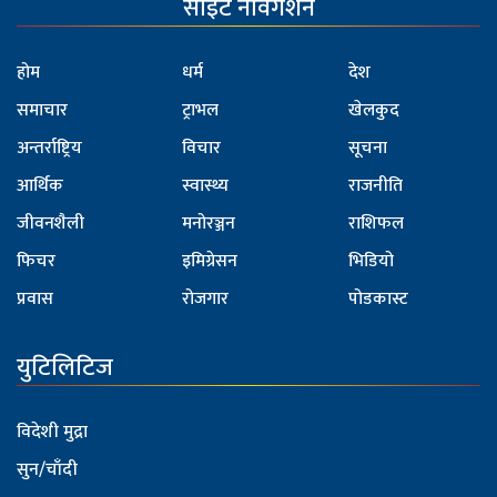
साइट नेविगेशन
होम
धर्म
देश
समाचार
ट्राभल
खेलकुद
अन्तर्राष्ट्रिय
विचार
सूचना
आर्थिक
स्वास्थ्य
राजनीति
जीवनशैली
मनोरञ्जन
राशिफल
फिचर
इमिग्रेसन
भिडियो
प्रवास
रोजगार
पोडकास्ट
युटिलिटिज
विदेशी मुद्रा
सुन/चाँदी