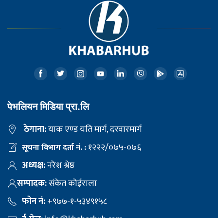
पेभलियन मिडिया प्रा.लि
ठेगाना:
याक एण्ड यति मार्ग, दरवारमार्ग
१२२२/०७५-०७६
सूचना विभाग दर्ता नं. :
अध्यक्ष:
नरेश श्रेष्ठ
सम्पादक:
संकेत कोईराला
फोन नं:
+९७७-१-५३४९१५८