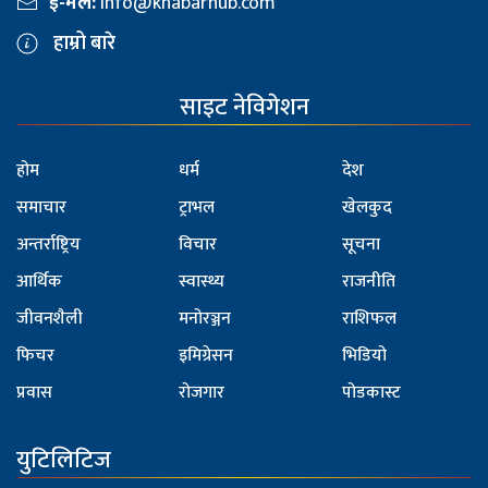
ई-मेल:
info@khabarhub.com
हाम्रो बारे
साइट नेविगेशन
होम
धर्म
देश
समाचार
ट्राभल
खेलकुद
अन्तर्राष्ट्रिय
विचार
सूचना
आर्थिक
स्वास्थ्य
राजनीति
जीवनशैली
मनोरञ्जन
राशिफल
फिचर
इमिग्रेसन
भिडियो
प्रवास
रोजगार
पोडकास्ट
युटिलिटिज