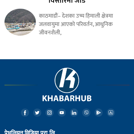
विस्तारमा जोड
काठमाडौं– देशका उच्च हिमाली क्षेत्रमा
जलवायुमा आएको परिवर्तन, आधुनिक
जीवनशैली,
पेभलियन मिडिया प्रा.लि