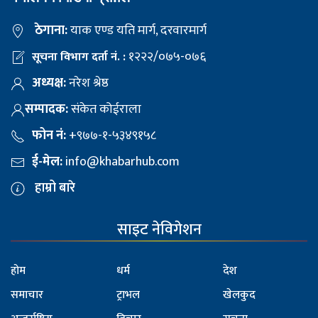
ठेगाना:
याक एण्ड यति मार्ग, दरवारमार्ग
१२२२/०७५-०७६
सूचना विभाग दर्ता नं. :
अध्यक्ष:
नरेश श्रेष्ठ
सम्पादक:
संकेत कोईराला
फोन नं:
+९७७-१-५३४९१५८
ई-मेल:
info@khabarhub.com
हाम्रो बारे
साइट नेविगेशन
होम
धर्म
देश
समाचार
ट्राभल
खेलकुद