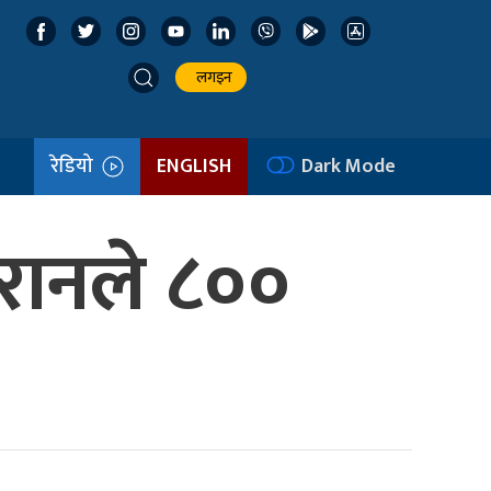
लगइन
रेडियो
ENGLISH
Dark Mode
ई इरानले ८००