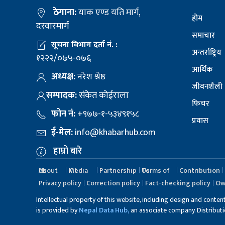
ठेगाना:
याक एण्ड यति मार्ग,
होम
दरवारमार्ग
समाचार
सूचना विभाग दर्ता नं. :
अन्तर्राष्ट्रिय
१२२२/०७५-०७६
आर्थिक
अध्यक्ष:
नरेश श्रेष्ठ
जीवनशैली
सम्पादक:
संकेत कोईराला
फिचर
फोन नं:
+९७७-१-५३४९१५८
प्रवास
ई-मेल:
info@khabarhub.com
हाम्रो बारे
About Us
Media Kit
Partnership
Terms of Us
Contribution
Privacy policy
Correction policy
Fact-checking policy
Ow
Intellectual property of this website, including design and conten
is provided by
Nepal Data Hub,
an associate company. Distribution