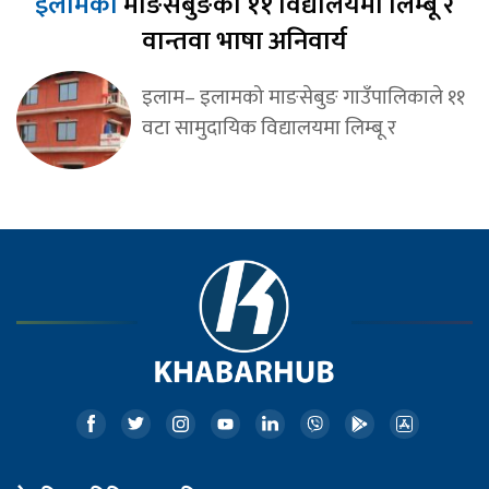
इलामको
माङसेबुङका ११ विद्यालयमा लिम्बू र
वान्तवा भाषा अनिवार्य
इलाम– इलामको माङसेबुङ गाउँपालिकाले ११
वटा सामुदायिक विद्यालयमा लिम्बू र