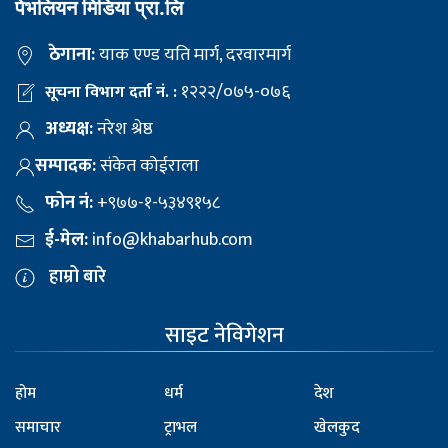
पेभलियन मिडिया प्रा.लि
ठेगाना:
याक एण्ड यति मार्ग, दरवारमार्ग
१२२२/०७५-०७६
सूचना विभाग दर्ता नं. :
अध्यक्ष:
नरेश श्रेष्ठ
सम्पादक:
संकेत कोईराला
फोन नं:
+९७७-१-५३४९१५८
ई-मेल:
info@khabarhub.com
हाम्रो बारे
साइट नेविगेशन
होम
धर्म
देश
समाचार
ट्राभल
खेलकुद