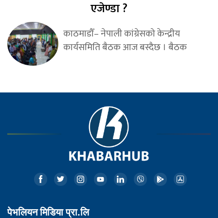
एजेण्डा ?
काठमाडौँ– नेपाली कांग्रेसको केन्द्रीय
कार्यसमिति बैठक आज बस्दैछ । बैठक
पेभलियन मिडिया प्रा.लि