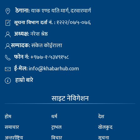
ठेगाना:
याक एण्ड यति मार्ग, दरवारमार्ग
१२२२/०७५-०७६
सूचना विभाग दर्ता नं. :
अध्यक्ष:
नरेश श्रेष्ठ
सम्पादक:
संकेत कोईराला
फोन नं:
+९७७-१-५३४९१५८
ई-मेल:
info@khabarhub.com
हाम्रो बारे
साइट नेविगेशन
होम
धर्म
देश
समाचार
ट्राभल
खेलकुद
अन्तर्राष्ट्रिय
विचार
सूचना