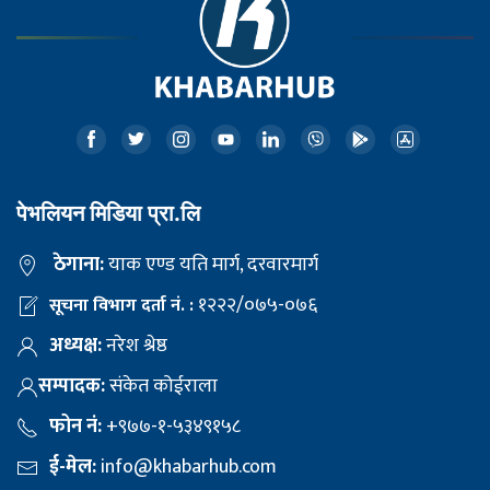
पेभलियन मिडिया प्रा.लि
ठेगाना:
याक एण्ड यति मार्ग, दरवारमार्ग
१२२२/०७५-०७६
सूचना विभाग दर्ता नं. :
अध्यक्ष:
नरेश श्रेष्ठ
सम्पादक:
संकेत कोईराला
फोन नं:
+९७७-१-५३४९१५८
ई-मेल:
info@khabarhub.com