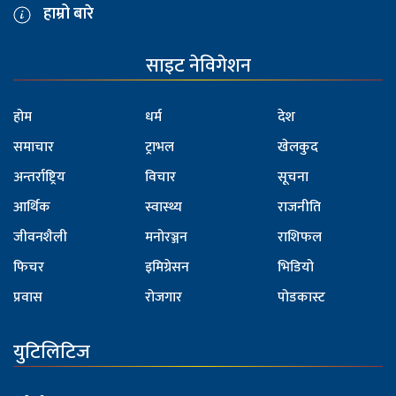
हाम्रो बारे
साइट नेविगेशन
होम
धर्म
देश
समाचार
ट्राभल
खेलकुद
अन्तर्राष्ट्रिय
विचार
सूचना
आर्थिक
स्वास्थ्य
राजनीति
जीवनशैली
मनोरञ्जन
राशिफल
फिचर
इमिग्रेसन
भिडियो
प्रवास
रोजगार
पोडकास्ट
युटिलिटिज