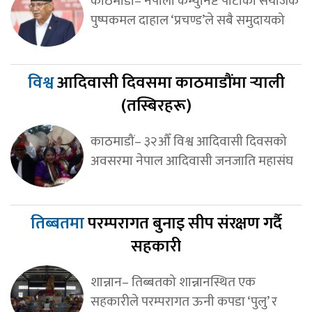
काठमाडौं– नेपाली कम्युनिष्ट पार्टीका संयोजक
पुष्पकमल दाहाल ‘प्रचण्ड’ले सबै समुदायको
विश्व
आदिवासी दिवसमा काठमाडौंमा र्‍याली
(तस्बिरहरू)
काठमाडौं– ३२औँ विश्व आदिवासी दिवसको
अवसरमा नेपाल आदिवासी जनजाति महासंघ
तिब्बतमा
परम्परागत बुनाइ सीप संरक्षण गर्दै
सहकारी
शान्नान– तिब्बतको शान्नानस्थित एक
सहकारीले परम्परागत ऊनी कपडा ‘पुलु’ र