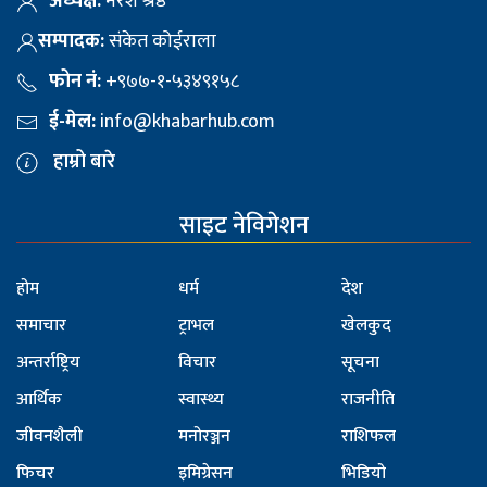
अध्यक्ष:
नरेश श्रेष्ठ
सम्पादक:
संकेत कोईराला
फोन नं:
+९७७-१-५३४९१५८
ई-मेल:
info@khabarhub.com
हाम्रो बारे
साइट नेविगेशन
होम
धर्म
देश
समाचार
ट्राभल
खेलकुद
अन्तर्राष्ट्रिय
विचार
सूचना
आर्थिक
स्वास्थ्य
राजनीति
जीवनशैली
मनोरञ्जन
राशिफल
फिचर
इमिग्रेसन
भिडियो