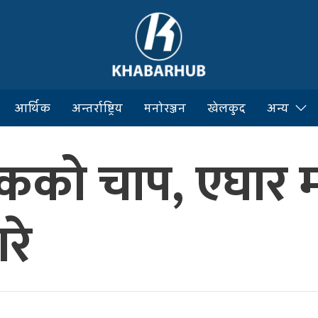
आर्थिक
अन्तर्राष्ट्रिय
मनोरञ्जन
खेलकुद
अन्य
यटकको चाप, एघार
गरे