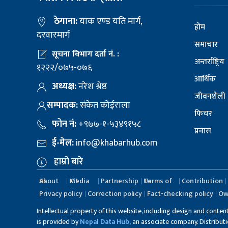
ठेगाना:
याक एण्ड यति मार्ग,
होम
दरवारमार्ग
समाचार
सूचना विभाग दर्ता नं. :
अन्तर्राष्ट्रिय
१२२२/०७५-०७६
आर्थिक
अध्यक्ष:
नरेश श्रेष्ठ
जीवनशैली
सम्पादक:
संकेत कोईराला
फिचर
फोन नं:
+९७७-१-५३४९१५८
प्रवास
ई-मेल:
info@khabarhub.com
हाम्रो बारे
About Us
Media Kit
Partnership
Terms of Us
Contribution
Privacy policy
Correction policy
Fact-checking policy
Ow
Intellectual property of this website, including design and conten
is provided by
Nepal Data Hub,
an associate company. Distribution