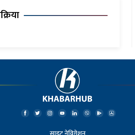
िक्रिया
साइट नेविगेशन