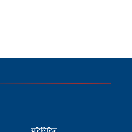
युटिलिटिज