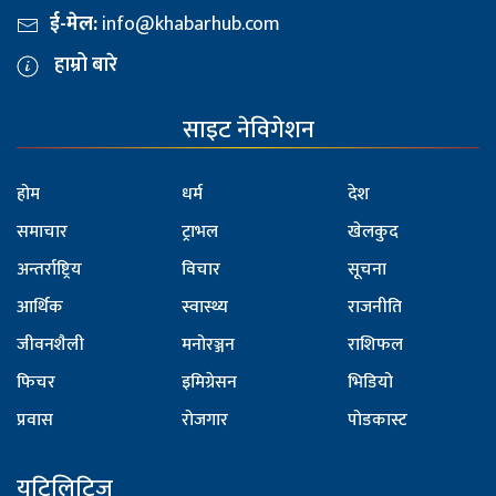
ई-मेल:
info@khabarhub.com
हाम्रो बारे
साइट नेविगेशन
होम
धर्म
देश
समाचार
ट्राभल
खेलकुद
अन्तर्राष्ट्रिय
विचार
सूचना
आर्थिक
स्वास्थ्य
राजनीति
जीवनशैली
मनोरञ्जन
राशिफल
फिचर
इमिग्रेसन
भिडियो
प्रवास
रोजगार
पोडकास्ट
युटिलिटिज