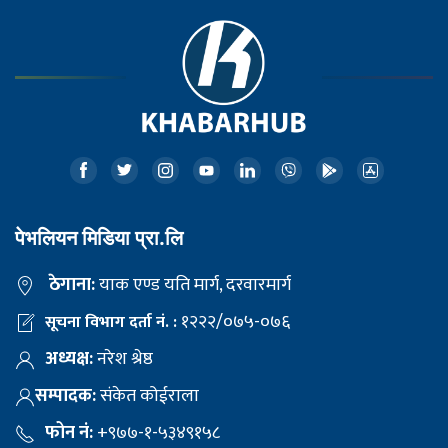
पेभलियन मिडिया प्रा.लि
ठेगाना:
याक एण्ड यति मार्ग, दरवारमार्ग
१२२२/०७५-०७६
सूचना विभाग दर्ता नं. :
अध्यक्ष:
नरेश श्रेष्ठ
सम्पादक:
संकेत कोईराला
फोन नं:
+९७७-१-५३४९१५८