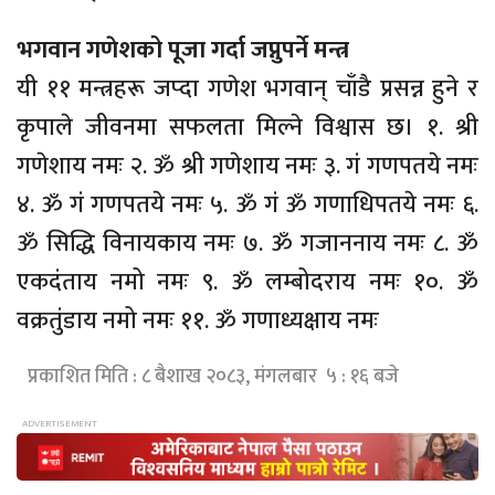
भगवान गणेशको पूजा गर्दा जप्नुपर्ने मन्त्र
यी ११ मन्त्रहरू जप्दा गणेश भगवान् चाँडै प्रसन्न हुने र
कृपाले जीवनमा सफलता मिल्ने विश्वास छ। १. श्री
गणेशाय नमः २. ॐ श्री गणेशाय नमः ३. गं गणपतये नमः
४. ॐ गं गणपतये नमः ५. ॐ गं ॐ गणाधिपतये नमः ६.
ॐ सिद्धि विनायकाय नमः ७. ॐ गजाननाय नमः ८. ॐ
एकदंताय नमो नमः ९. ॐ लम्बोदराय नमः १०. ॐ
वक्रतुंडाय नमो नमः ११. ॐ गणाध्यक्षाय नमः
प्रकाशित मिति : ८ बैशाख २०८३, मंगलबार ५ : १६ बजे