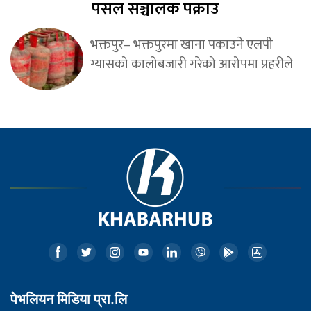
पसल सञ्चालक पक्राउ
भक्तपुर– भक्तपुरमा खाना पकाउने एलपी
ग्यासको कालोबजारी गरेको आरोपमा प्रहरीले
पेभलियन मिडिया प्रा.लि