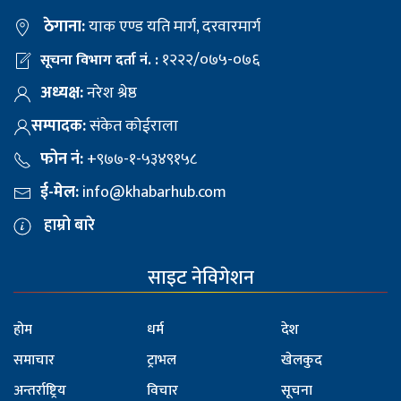
ठेगाना:
याक एण्ड यति मार्ग, दरवारमार्ग
१२२२/०७५-०७६
सूचना विभाग दर्ता नं. :
अध्यक्ष:
नरेश श्रेष्ठ
सम्पादक:
संकेत कोईराला
फोन नं:
+९७७-१-५३४९१५८
ई-मेल:
info@khabarhub.com
हाम्रो बारे
साइट नेविगेशन
होम
धर्म
देश
समाचार
ट्राभल
खेलकुद
अन्तर्राष्ट्रिय
विचार
सूचना