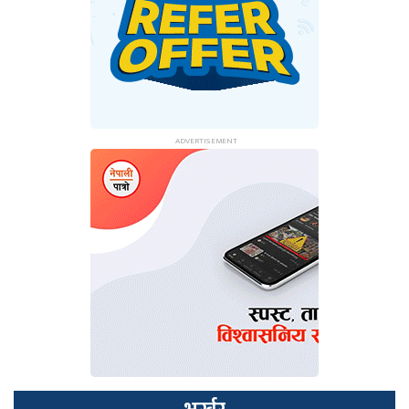
भर्खर