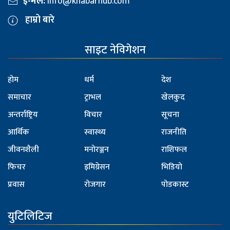
ई-मेल:
info@khabarhub.com
हाम्रो बारे
साइट नेविगेशन
होम
धर्म
देश
समाचार
ट्राभल
खेलकुद
अन्तर्राष्ट्रिय
विचार
सूचना
आर्थिक
स्वास्थ्य
राजनीति
जीवनशैली
मनोरञ्जन
राशिफल
फिचर
इमिग्रेसन
भिडियो
प्रवास
रोजगार
पोडकास्ट
युटिलिटिज