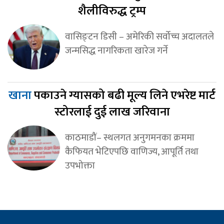
शैलीविरुद्ध ट्रम्प
वासिङ्टन डिसी – अमेरिकी सर्वोच्च अदालतले
जन्मसिद्ध नागरिकता खारेज गर्ने
खाना
पकाउने ग्यासको बढी मूल्य लिने एभरेष्ट मार्ट
स्टोरलाई दुई लाख जरिवाना
काठमाडौं– स्थलगत अनुगमनका क्रममा
कैफियत भेटिएपछि वाणिज्य, आपूर्ति तथा
उपभोक्ता