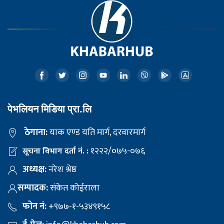
पेभलियन मिडिया प्रा.लि
ठेगाना:
याक एण्ड यति मार्ग, दरवारमार्ग
१२२२/०७५-०७६
सूचना विभाग दर्ता नं. :
अध्यक्ष:
नरेश श्रेष्ठ
सम्पादक:
संकेत कोईराला
फोन नं:
+९७७-१-५३४९१५८