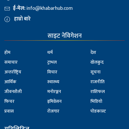
ई-मेल:
info@khabarhub.com
हाम्रो बारे
साइट नेविगेशन
होम
धर्म
देश
समाचार
ट्राभल
खेलकुद
अन्तर्राष्ट्रिय
विचार
सूचना
आर्थिक
स्वास्थ्य
राजनीति
जीवनशैली
मनोरञ्जन
राशिफल
फिचर
इमिग्रेसन
भिडियो
प्रवास
रोजगार
पोडकास्ट