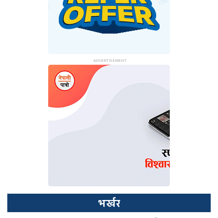
भर्खर