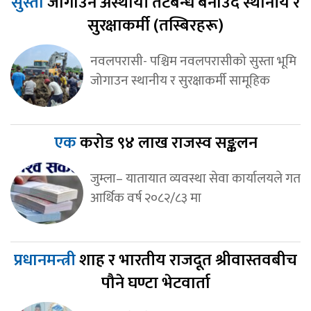
सुस्ता
जोगाउन अस्थायी तटबन्ध बनाउँदै स्थानीय र
सुरक्षाकर्मी (तस्बिरहरू)
नवलपरासी- पश्चिम नवलपरासीको सुस्ता भूमि
जोगाउन स्थानीय र सुरक्षाकर्मी सामूहिक
एक
करोड ९४ लाख राजस्व सङ्कलन
जुम्ला– यातायात व्यवस्था सेवा कार्यालयले गत
आर्थिक वर्ष २०८२/८३ मा
प्रधानमन्त्री
शाह र भारतीय राजदूत श्रीवास्तवबीच
पौने घण्टा भेटवार्ता