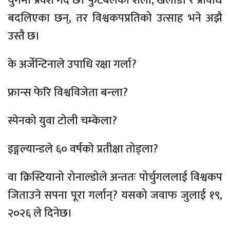
युगमा प्रवेश गर्दै छ। फुटबलको शैली, खेलाडी र प्रविधि
बदलिएका छन्, तर विश्वकपप्रतिको उत्साह भने अझै
उस्तै छ।
के अर्जेन्टिनाले उपाधि रक्षा गर्ला?
फ्रान्स फेरि विश्वविजेता बन्ला?
स्पेनको युवा टोली चम्केला?
इङ्गल्यान्डले ६० वर्षको प्रतीक्षा तोड्ला?
वा क्रिस्टियानो रोनाल्डोले अन्ततः पोर्चुगललाई विश्वकप
जिताउने सपना पूरा गर्लान्? यसको जवाफ जुलाई १९,
२०२६ ले दिनेछ।