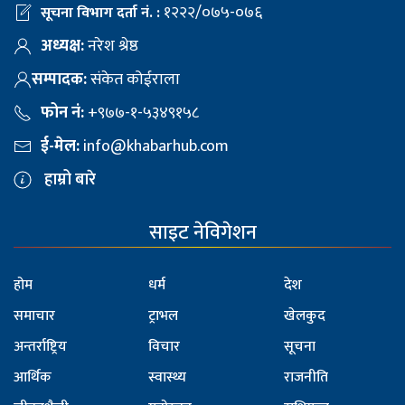
१२२२/०७५-०७६
सूचना विभाग दर्ता नं. :
अध्यक्ष:
नरेश श्रेष्ठ
सम्पादक:
संकेत कोईराला
फोन नं:
+९७७-१-५३४९१५८
ई-मेल:
info@khabarhub.com
हाम्रो बारे
साइट नेविगेशन
होम
धर्म
देश
समाचार
ट्राभल
खेलकुद
अन्तर्राष्ट्रिय
विचार
सूचना
आर्थिक
स्वास्थ्य
राजनीति