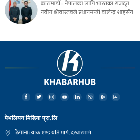
काठमाडौं– नेपालका लागि भारतका राजदूत
नवीन श्रीवास्तवले प्रधानमन्त्री वालेन्द्र शाहसँग
पेभलियन मिडिया प्रा.लि
ठेगाना:
याक एण्ड यति मार्ग, दरवारमार्ग