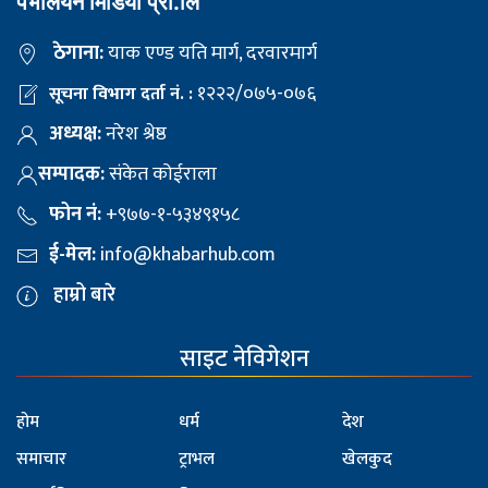
पेभलियन मिडिया प्रा.लि
ठेगाना:
याक एण्ड यति मार्ग, दरवारमार्ग
१२२२/०७५-०७६
सूचना विभाग दर्ता नं. :
अध्यक्ष:
नरेश श्रेष्ठ
सम्पादक:
संकेत कोईराला
फोन नं:
+९७७-१-५३४९१५८
ई-मेल:
info@khabarhub.com
हाम्रो बारे
साइट नेविगेशन
होम
धर्म
देश
समाचार
ट्राभल
खेलकुद