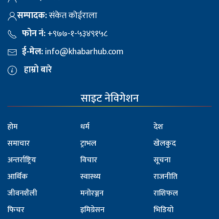
सम्पादक:
संकेत कोईराला
फोन नं:
+९७७-१-५३४९१५८
ई-मेल:
info@khabarhub.com
हाम्रो बारे
साइट नेविगेशन
होम
धर्म
देश
समाचार
ट्राभल
खेलकुद
अन्तर्राष्ट्रिय
विचार
सूचना
आर्थिक
स्वास्थ्य
राजनीति
जीवनशैली
मनोरञ्जन
राशिफल
फिचर
इमिग्रेसन
भिडियो