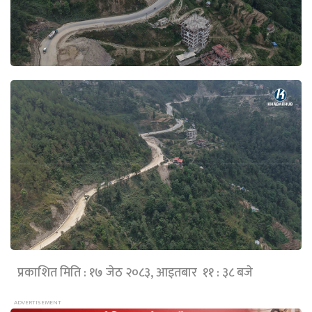
प्रकाशित मिति : १७ जेठ २०८३, आइतबार ११ : ३८ बजे