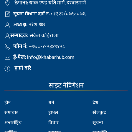
ठेगाना:
याक एण्ड यति मार्ग, दरवारमार्ग
१२२२/०७५-०७६
सूचना विभाग दर्ता नं. :
अध्यक्ष:
नरेश श्रेष्ठ
सम्पादक:
संकेत कोईराला
फोन नं:
+९७७-१-५३४९१५८
ई-मेल:
info@khabarhub.com
हाम्रो बारे
साइट नेविगेशन
होम
धर्म
देश
समाचार
ट्राभल
खेलकुद
अन्तर्राष्ट्रिय
विचार
सूचना