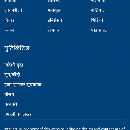
आर्थिक
स्वास्थ्य
राजनीति
जीवनशैली
मनोरञ्जन
राशिफल
फिचर
इमिग्रेसन
भिडियो
प्रवास
रोजगार
पोडकास्ट
युटिलिटिज
विदेशी मुद्रा
सुन/चाँदी
हावा गुणस्तर सूचकांक
मौसम
तरकारी
नेपाली क्यालेन्डर
Intellectual property of this website, including design and content are of