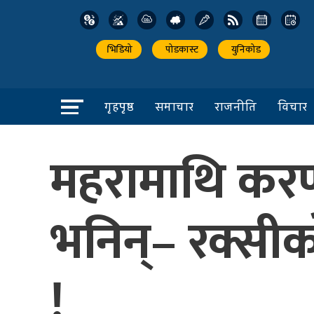
भिडियो
पोडकास्ट
युनिकोड
गृहपृष्ठ
समाचार
राजनीति
विचार
महरामाथि कर
भनिन्– रक्सीको
!