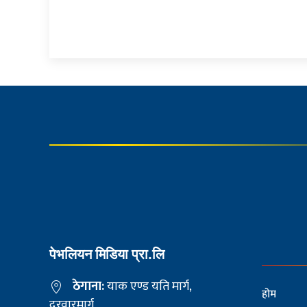
पेभलियन मिडिया प्रा.लि
ठेगाना:
याक एण्ड यति मार्ग,
होम
दरवारमार्ग