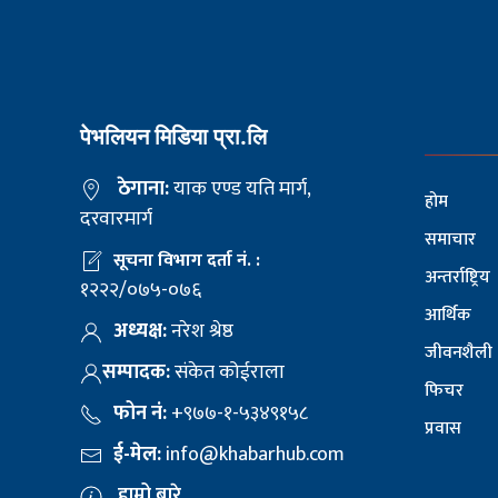
पेभलियन मिडिया प्रा.लि
ठेगाना:
याक एण्ड यति मार्ग,
होम
दरवारमार्ग
समाचार
सूचना विभाग दर्ता नं. :
अन्तर्राष्ट्रिय
१२२२/०७५-०७६
आर्थिक
अध्यक्ष:
नरेश श्रेष्ठ
जीवनशैली
सम्पादक:
संकेत कोईराला
फिचर
फोन नं:
+९७७-१-५३४९१५८
प्रवास
ई-मेल:
info@khabarhub.com
हाम्रो बारे