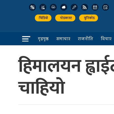
भिडियो
पोडकास्ट
युनिकोड
गृहपृष्ठ
समाचार
राजनीति
विचार
हिमालयन ह्वाईट
चाहियो