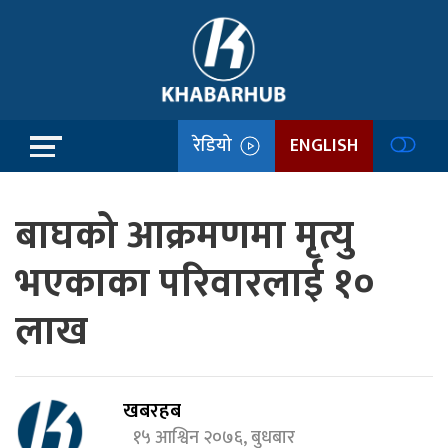
रेडियो
ENGLISH
बाघको आक्रमणमा मृत्यु
भएकाका परिवारलाई १०
लाख
खबरहब
१५ आश्विन २०७६, बुधबार