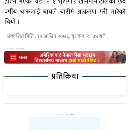
हाल्न गएका वडा नं १ भुरीगाउँ खानेपानीटोलका ७०
वर्षीय थारूलाई बाघले बारीमै आक्रमण गरी मारेको
थियो ।
प्रकाशित मिति : १५ आश्विन २०७६, बुधबार ९ : ३५ बजे
प्रतिक्रिया