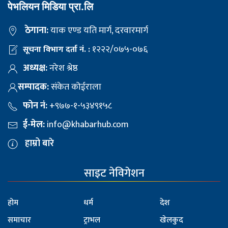
पेभलियन मिडिया प्रा.लि
ठेगाना:
याक एण्ड यति मार्ग, दरवारमार्ग
१२२२/०७५-०७६
सूचना विभाग दर्ता नं. :
अध्यक्ष:
नरेश श्रेष्ठ
सम्पादक:
संकेत कोईराला
फोन नं:
+९७७-१-५३४९१५८
ई-मेल:
info@khabarhub.com
हाम्रो बारे
साइट नेविगेशन
होम
धर्म
देश
समाचार
ट्राभल
खेलकुद