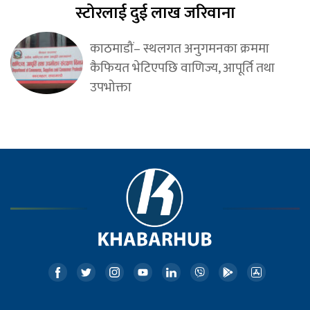
स्टोरलाई दुई लाख जरिवाना
काठमाडौं– स्थलगत अनुगमनका क्रममा
कैफियत भेटिएपछि वाणिज्य, आपूर्ति तथा
उपभोक्ता