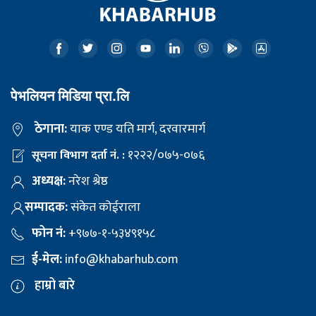
पेभलियन मिडिया प्रा.लि
ठेगाना:
याक एण्ड यति मार्ग, दरवारमार्ग
१२२२/०७५-०७६
सूचना विभाग दर्ता नं. :
अध्यक्ष:
नरेश श्रेष्ठ
सम्पादक:
संकेत कोईराला
फोन नं:
+९७७-१-५३४९१५८
ई-मेल:
info@khabarhub.com
हाम्रो बारे