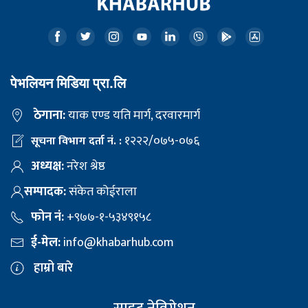
पेभलियन मिडिया प्रा.लि
ठेगाना:
याक एण्ड यति मार्ग, दरवारमार्ग
१२२२/०७५-०७६
सूचना विभाग दर्ता नं. :
अध्यक्ष:
नरेश श्रेष्ठ
सम्पादक:
संकेत कोईराला
फोन नं:
+९७७-१-५३४९१५८
ई-मेल:
info@khabarhub.com
हाम्रो बारे