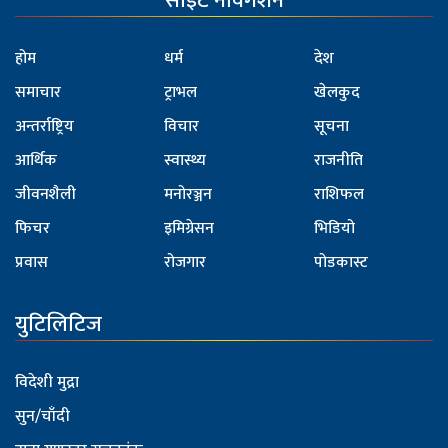
साइट नेविगेशन
होम
धर्म
देश
समाचार
ट्राभल
खेलकुद
अन्तर्राष्ट्रिय
विचार
सूचना
आर्थिक
स्वास्थ्य
राजनीति
जीवनशैली
मनोरञ्जन
राशिफल
फिचर
इमिग्रेसन
भिडियो
प्रवास
रोजगार
पोडकास्ट
युटिलिटिज
विदेशी मुद्रा
सुन/चाँदी