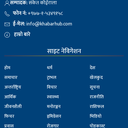
सम्पादक:
संकेत कोईराला
फोन नं:
+९७७-१-५३४९१५८
ई-मेल:
info@khabarhub.com
हाम्रो बारे
साइट नेविगेशन
होम
धर्म
देश
समाचार
ट्राभल
खेलकुद
अन्तर्राष्ट्रिय
विचार
सूचना
आर्थिक
स्वास्थ्य
राजनीति
जीवनशैली
मनोरञ्जन
राशिफल
फिचर
इमिग्रेसन
भिडियो
प्रवास
रोजगार
पोडकास्ट