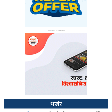
भर्खर