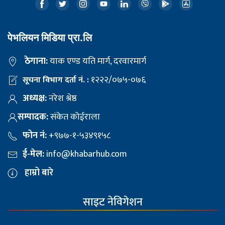
पेभलियन मिडिया प्रा.लि
ठेगाना:
याक एण्ड यति मार्ग, दरवारमार्ग
१२२२/०७५-०७६
सूचना विभाग दर्ता नं. :
अध्यक्ष:
नरेश श्रेष्ठ
सम्पादक:
संकेत कोईराला
फोन नं:
+९७७-१-५३४९१५८
ई-मेल:
info@khabarhub.com
हाम्रो बारे
साइट नेविगेशन