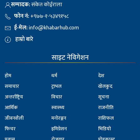
सम्पादक:
संकेत कोईराला
फोन नं:
+९७७-१-५३४९१५८
ई-मेल:
info@khabarhub.com
हाम्रो बारे
साइट नेविगेशन
होम
धर्म
देश
समाचार
ट्राभल
खेलकुद
अन्तर्राष्ट्रिय
विचार
सूचना
आर्थिक
स्वास्थ्य
राजनीति
जीवनशैली
मनोरञ्जन
राशिफल
फिचर
इमिग्रेसन
भिडियो
प्रवास
रोजगार
पोडकास्ट