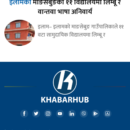
इलामको
माङसेबुङका ११ विद्यालयमा लिम्बू र
वान्तवा भाषा अनिवार्य
इलाम– इलामको माङसेबुङ गाउँपालिकाले ११
वटा सामुदायिक विद्यालयमा लिम्बू र