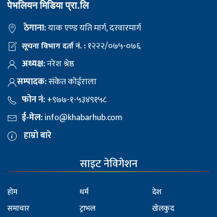
पेभलियन मिडिया प्रा.लि
ठेगाना:
याक एण्ड यति मार्ग, दरवारमार्ग
१२२२/०७५-०७६
सूचना विभाग दर्ता नं. :
अध्यक्ष:
नरेश श्रेष्ठ
सम्पादक:
संकेत कोईराला
फोन नं:
+९७७-१-५३४९१५८
ई-मेल:
info@khabarhub.com
हाम्रो बारे
साइट नेविगेशन
होम
धर्म
देश
समाचार
ट्राभल
खेलकुद