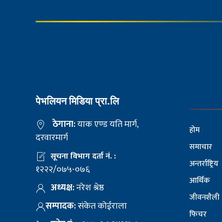
पेभलियन मिडिया प्रा.लि
ठेगाना:
याक एण्ड यति मार्ग,
होम
दरवारमार्ग
समाचार
सूचना विभाग दर्ता नं. :
अन्तर्राष्ट्रिय
१२२२/०७५-०७६
आर्थिक
अध्यक्ष:
नरेश श्रेष्ठ
जीवनशैली
सम्पादक:
संकेत कोईराला
फिचर