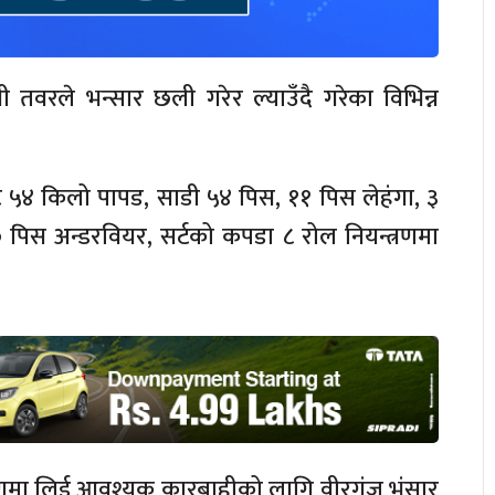
नी तवरले भन्सार छली गरेर ल्याउँदै गरेका विभिन्न
 ५४ किलो पापड, साडी ५४ पिस, ११ पिस लेहंगा, ३
७० पिस अन्डरवियर, सर्टको कपडा ८ रोल नियन्त्रणमा
्रणमा लिई आवश्यक कारबाहीको लागि वीरगंज भंसार