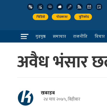
भिडियो
पोडकास्ट
युनिकोड
गृहपृष्ठ
समाचार
राजनीति
विचार
अवैध भंसार छल
खबरहब
२४ माघ २०७५, बिहीबार