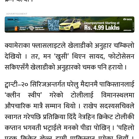
क्यामेराका फ्लासलाइटले खेलाडीको अनुहार चम्किलो
देखियो । तर, मन ‘खुसी’ थिएन सायद, फोटोसेसन
सकिएसँगै खेलाडीको अनुहारको चमक पनि हरायो ।
ट्वान्टी–२० सिरिजअन्तर्गत घरेलु मैदानमै पाकिस्तानलाई
‘क्लीन स्वीप’ गरेको टोलीलाई विमानस्थलमा
औपचारिक मात्रै सम्मान थियो । राखेप सदस्यसचिवले
स्वागत गरेपछि प्रतिक्रिया दिँदै नेत्रहिन क्रिकेट टोलीकी
कप्तान भगवती भट्राईले मनको पीडा पोखिन् । ‘पहिलो
पटक क्रिकेट खेल्न हामी पाकिस्तान पुगेका थियौं ।