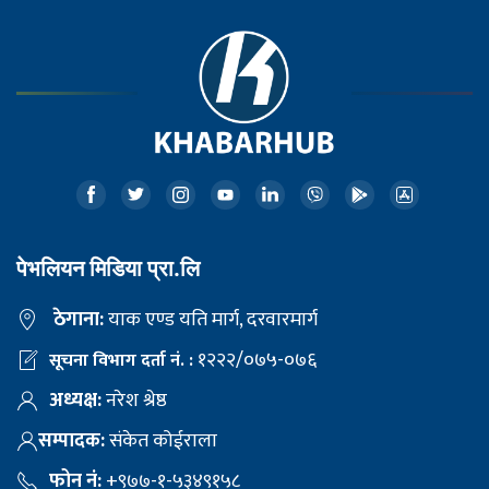
पेभलियन मिडिया प्रा.लि
ठेगाना:
याक एण्ड यति मार्ग, दरवारमार्ग
१२२२/०७५-०७६
सूचना विभाग दर्ता नं. :
अध्यक्ष:
नरेश श्रेष्ठ
सम्पादक:
संकेत कोईराला
फोन नं:
+९७७-१-५३४९१५८