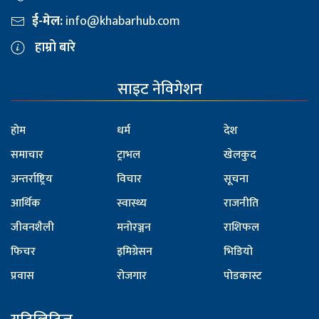
ई-मेल:
info@khabarhub.com
हाम्रो बारे
साइट नेविगेशन
होम
धर्म
देश
समाचार
ट्राभल
खेलकुद
अन्तर्राष्ट्रिय
विचार
सूचना
आर्थिक
स्वास्थ्य
राजनीति
जीवनशैली
मनोरञ्जन
राशिफल
फिचर
इमिग्रेसन
भिडियो
प्रवास
रोजगार
पोडकास्ट