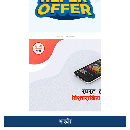
भर्खर