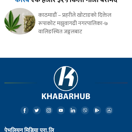
करिब
एक हजार ३१५ किलो गाँजा बरामद
काठमाडौं – प्रहरीले खोटाङको दिक्तेल
रूपाकोट मझुवागढी नगरपालिका-७
वालिङस्थित जङ्गलबाट
पेभलियन मिडिया प्रा.लि