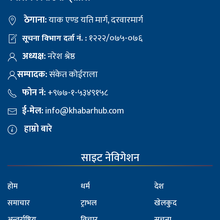
ठेगाना:
याक एण्ड यति मार्ग, दरवारमार्ग
१२२२/०७५-०७६
सूचना विभाग दर्ता नं. :
अध्यक्ष:
नरेश श्रेष्ठ
सम्पादक:
संकेत कोईराला
फोन नं:
+९७७-१-५३४९१५८
ई-मेल:
info@khabarhub.com
हाम्रो बारे
साइट नेविगेशन
होम
धर्म
देश
समाचार
ट्राभल
खेलकुद
अन्तर्राष्ट्रिय
विचार
सूचना