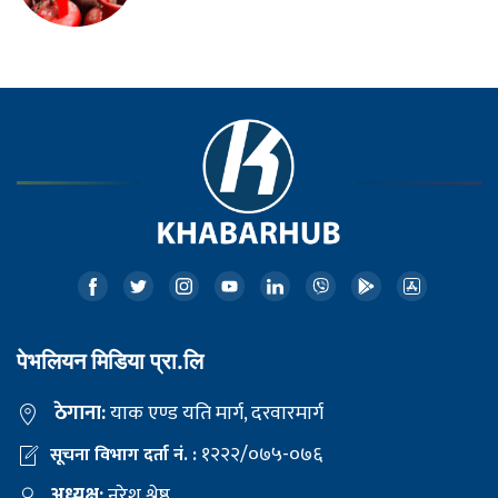
पेभलियन मिडिया प्रा.लि
ठेगाना:
याक एण्ड यति मार्ग, दरवारमार्ग
१२२२/०७५-०७६
सूचना विभाग दर्ता नं. :
अध्यक्ष:
नरेश श्रेष्ठ