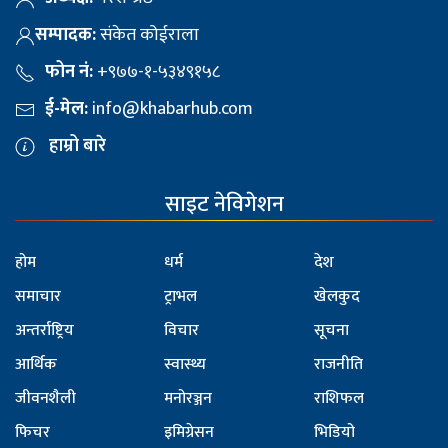
सम्पादक:
संकेत कोईराला
फोन नं:
+९७७-१-५३४९१५८
ई-मेल:
info@khabarhub.com
हाम्रो बारे
साइट नेविगेशन
होम
धर्म
देश
समाचार
ट्राभल
खेलकुद
अन्तर्राष्ट्रिय
विचार
सूचना
आर्थिक
स्वास्थ्य
राजनीति
जीवनशैली
मनोरञ्जन
राशिफल
फिचर
इमिग्रेसन
भिडियो