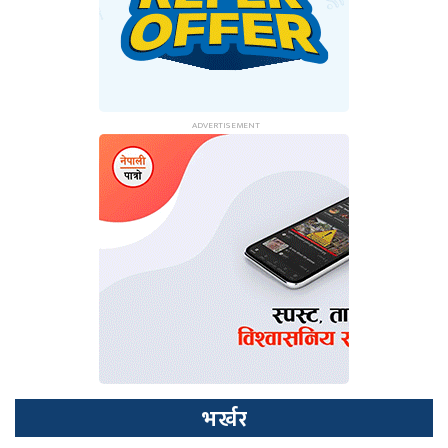
भर्खर