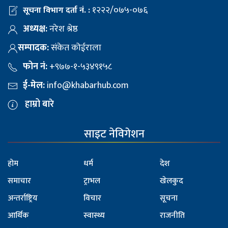
१२२२/०७५-०७६
सूचना विभाग दर्ता नं. :
अध्यक्ष:
नरेश श्रेष्ठ
सम्पादक:
संकेत कोईराला
फोन नं:
+९७७-१-५३४९१५८
ई-मेल:
info@khabarhub.com
हाम्रो बारे
साइट नेविगेशन
होम
धर्म
देश
समाचार
ट्राभल
खेलकुद
अन्तर्राष्ट्रिय
विचार
सूचना
आर्थिक
स्वास्थ्य
राजनीति