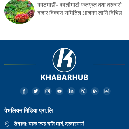
काठमाडौं– कालीमाटी फलफूल तथा तरकारी
बजार विकास समितिले आजका लागि विभिन्न
पेभलियन मिडिया प्रा.लि
ठेगाना:
याक एण्ड यति मार्ग, दरवारमार्ग