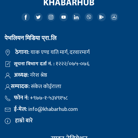
पेभलियन मिडिया प्रा.लि
ठेगाना:
याक एण्ड यति मार्ग, दरवारमार्ग
१२२२/०७५-०७६
सूचना विभाग दर्ता नं. :
अध्यक्ष:
नरेश श्रेष्ठ
सम्पादक:
संकेत कोईराला
फोन नं:
+९७७-१-५३४९१५८
ई-मेल:
info@khabarhub.com
हाम्रो बारे