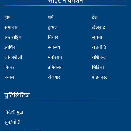
साइट नेविगेशन
होम
धर्म
देश
समाचार
ट्राभल
खेलकुद
अन्तर्राष्ट्रिय
विचार
सूचना
आर्थिक
स्वास्थ्य
राजनीति
जीवनशैली
मनोरञ्जन
राशिफल
फिचर
इमिग्रेसन
भिडियो
प्रवास
रोजगार
पोडकास्ट
युटिलिटिज
विदेशी मुद्रा
सुन/चाँदी