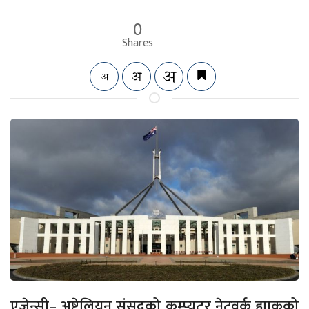
0
Shares
एजेन्सी– अष्ट्रेलियन संसद्को कम्प्युटर नेटवर्क ह्याकको