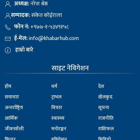
अध्यक्ष:
नरेश श्रेष्ठ
सम्पादक:
संकेत कोईराला
फोन नं:
+९७७-१-५३४९१५८
ई-मेल:
info@khabarhub.com
हाम्रो बारे
साइट नेविगेशन
होम
धर्म
देश
समाचार
ट्राभल
खेलकुद
अन्तर्राष्ट्रिय
विचार
सूचना
आर्थिक
स्वास्थ्य
राजनीति
जीवनशैली
मनोरञ्जन
राशिफल
फिचर
इमिग्रेसन
भिडियो