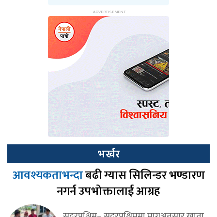
भर्खर
आवश्यकताभन्दा
बढी ग्यास सिलिन्डर भण्डारण
नगर्न उपभोक्तालाई आग्रह
सुदूरपश्चिम– सुदूरपश्चिममा मागअनुसार खाना