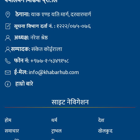
ठेगाना:
याक एण्ड यति मार्ग, दरवारमार्ग
१२२२/०७५-०७६
सूचना विभाग दर्ता नं. :
अध्यक्ष:
नरेश श्रेष्ठ
सम्पादक:
संकेत कोईराला
फोन नं:
+९७७-१-५३४९१५८
ई-मेल:
info@khabarhub.com
हाम्रो बारे
साइट नेविगेशन
होम
धर्म
देश
समाचार
ट्राभल
खेलकुद