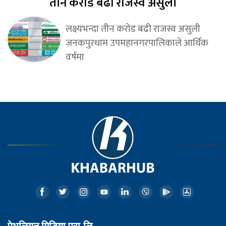
तीन करोड बढी राजस्व असुली
लक्ष्यभन्दा तीन करोड बढी राजस्व असुली
जनकपुरधाम उपमहानगरपालिकाले आर्थिक
वर्षमा
पेभलियन मिडिया प्रा.लि