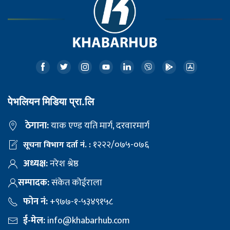
पेभलियन मिडिया प्रा.लि
ठेगाना:
याक एण्ड यति मार्ग, दरवारमार्ग
१२२२/०७५-०७६
सूचना विभाग दर्ता नं. :
अध्यक्ष:
नरेश श्रेष्ठ
सम्पादक:
संकेत कोईराला
फोन नं:
+९७७-१-५३४९१५८
ई-मेल:
info@khabarhub.com