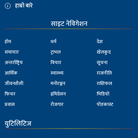
हाम्रो बारे
साइट नेविगेशन
होम
धर्म
देश
समाचार
ट्राभल
खेलकुद
अन्तर्राष्ट्रिय
विचार
सूचना
आर्थिक
स्वास्थ्य
राजनीति
जीवनशैली
मनोरञ्जन
राशिफल
फिचर
इमिग्रेसन
भिडियो
प्रवास
रोजगार
पोडकास्ट
युटिलिटिज