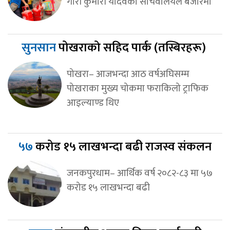
गौरी कुमारी यादवको सचिवालयले बजारमा
सुनसान
पोखराको सहिद पार्क (तस्बिरहरू)
पोखरा– आजभन्दा आठ वर्षअघिसम्म
पोखराका मुख्य चोकमा फराकिलो ट्राफिक
आइल्याण्ड थिए
५७
करोड १५ लाखभन्दा बढी राजस्व संकलन
जनकपुरधाम– आर्थिक वर्ष २०८२-८३ मा ५७
करोड १५ लाखभन्दा बढी