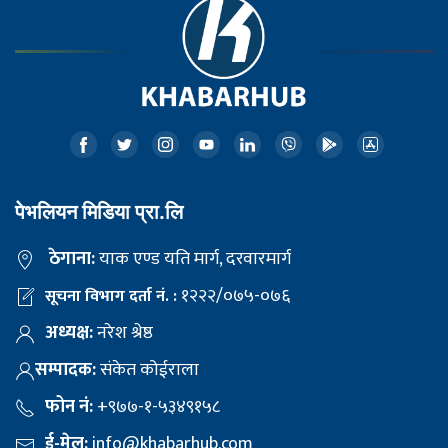
पेभलियन मिडिया प्रा.लि
ठेगाना:
याक एण्ड यति मार्ग, दरवारमार्ग
१२२२/०७५-०७६
सूचना विभाग दर्ता नं. :
अध्यक्ष:
नरेश श्रेष्ठ
सम्पादक:
संकेत कोईराला
फोन नं:
+९७७-१-५३४९१५८
ई-मेल:
info@khabarhub.com