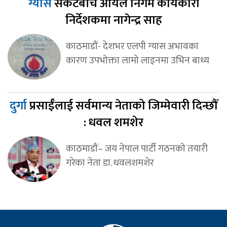
ग्यास
संकटबीच आयल निगम कार्यकारी
निर्देशकमा नागेन्द्र साह
काठमाडौं- देशभर एलपी ग्यास अभावका
कारण उपभोक्ता लामो लाइनमा उभिन बाध्य
दुर्गा
प्रसाईँलाई सर्वमान्य नेताको जिम्मेवारी दिन्छौँ
: धवल शमशेर
काठमाडौं– जय नेपाल पार्टी गठनको तयारी
गरेका नेता डा. धवलशमशेर