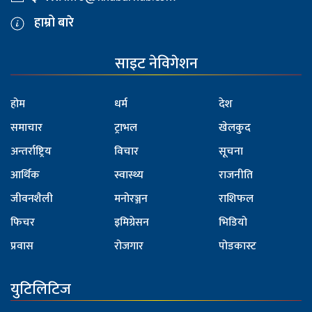
हाम्रो बारे
साइट नेविगेशन
होम
धर्म
देश
समाचार
ट्राभल
खेलकुद
अन्तर्राष्ट्रिय
विचार
सूचना
आर्थिक
स्वास्थ्य
राजनीति
जीवनशैली
मनोरञ्जन
राशिफल
फिचर
इमिग्रेसन
भिडियो
प्रवास
रोजगार
पोडकास्ट
युटिलिटिज