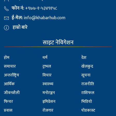
फोन नं:
+९७७-१-५३४९१५८
ई-मेल:
info@khabarhub.com
हाम्रो बारे
साइट नेविगेशन
होम
धर्म
देश
समाचार
ट्राभल
खेलकुद
अन्तर्राष्ट्रिय
विचार
सूचना
आर्थिक
स्वास्थ्य
राजनीति
जीवनशैली
मनोरञ्जन
राशिफल
फिचर
इमिग्रेसन
भिडियो
प्रवास
रोजगार
पोडकास्ट