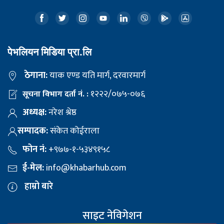
पेभलियन मिडिया प्रा.लि
ठेगाना:
याक एण्ड यति मार्ग, दरवारमार्ग
१२२२/०७५-०७६
सूचना विभाग दर्ता नं. :
अध्यक्ष:
नरेश श्रेष्ठ
सम्पादक:
संकेत कोईराला
फोन नं:
+९७७-१-५३४९१५८
ई-मेल:
info@khabarhub.com
हाम्रो बारे
साइट नेविगेशन