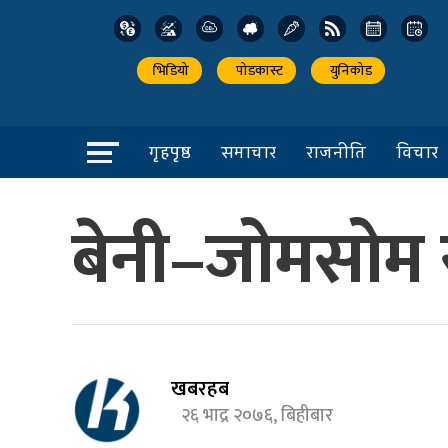
भिडियो
पोडकास्ट
युनिकोड
गृहपृष्ठ
समाचार
राजनीति
विचार
बेनी–जोमसोम 
खबरहब
२६ भाद्र २०७६, बिहीबार