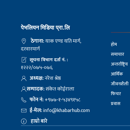
पेभलियन मिडिया प्रा.लि
ठेगाना:
याक एण्ड यति मार्ग,
होम
दरवारमार्ग
समाचार
सूचना विभाग दर्ता नं. :
अन्तर्राष्ट्रिय
१२२२/०७५-०७६
आर्थिक
अध्यक्ष:
नरेश श्रेष्ठ
जीवनशैली
सम्पादक:
संकेत कोईराला
फिचर
फोन नं:
+९७७-१-५३४९१५८
प्रवास
ई-मेल:
info@khabarhub.com
हाम्रो बारे